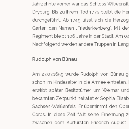
Jahrzehnte vorher war das Schloss Witwensitz
Dryburg. Bis zu ihrem Tod 1775 bleibt die H
durchgeführt. Ab 1749 lässt sich die Herzog
Garten den Namen „Friederikenberg“. Mit de
Regiment bleibt 106 Jahre in der Stadt. Am 04
Nachfolgend werden andere Truppen in Langen
Rudolph von Bünau
Am 27.07.1659 wurde Rudolph von Bünau gebo
schon im Kindesalter in die Armee eintreten.
erwirbt später Besitztümer um Weimar und
bekannten Zeitpunkt heiratet er Sophia Elisab
Sachsen-Weißenfels. Er übernimmt den Oberbe
Corps. In diese Zeit fällt seine Ernenn
zwischen dem Kurfürsten Friedrich August