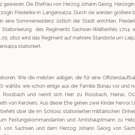
 gewesen. Die Ehefrau von Herzog Johann Georg, Herzogin Fri
erzogin Friederike in Langensalza. Durch sie werden größere
in eine Sommerresidenz östlich der Stadt errichten. Friede
r Stationierung des Regiments Sachsen-Weißenfels 1704 wi
.05. 1810 wird das Regiment auf mehrere Standorte um Leipzig
salza stationiert.
ren. Wie die meisten adligen, die für eine Offizierslauf
 Er wählte, wie schon einige aus der Familie Bünau vor und n
 Rossbach und nennt sich Herr zu Rossbach, Harras, Os
eth von Kerckers. Aus dieser Ehe gehen zwei Kinder hervor. U
fehl über die im Schloss stationierten militärischen Einhe
ung zum Festungskommandanten und Amtshauptmann zu Hel
 I. von Sachsen und dem Herzog Johann Georg von Sachs