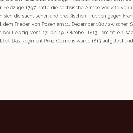
r Feldzüge 1797 hatte die sächsische Armee Verluste von 
n sich die sächsischen und preußischen Truppen gegen Frank
it dem Frieden von Posen am 11. Dezember 1807 zwischen S
cht bei Leipzig vom 17. bis 19. Oktober 1813, nimmt ein sä
 teil. Das Regiment Prinz Clemens wurde 1813 aufgelöst und i