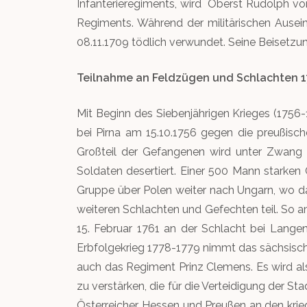
Infanterieregiments, wird Oberst Rudolph v
Regiments. Während der militärischen Ausei
08.11.1709 tödlich verwundet. Seine Beisetzu
Teilnahme an Feldzügen und Schlachten 17
Mit Beginn des Siebenjährigen Krieges (1756-
bei Pirna am 15.10.1756 gegen die preußisc
Großteil der Gefangenen wird unter Zwang 
Soldaten desertiert. Einer 500 Mann starken
Gruppe über Polen weiter nach Ungarn, wo d
weiteren Schlachten und Gefechten teil. So a
15. Februar 1761 an der Schlacht bei Lange
Erbfolgekrieg 1778-1779 nimmt das sächsische
auch das Regiment Prinz Clemens. Es wird als
zu verstärken, die für die Verteidigung der S
Österreicher, Hessen und Preußen an den krie