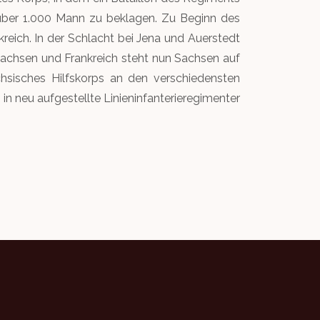
über 1.000 Mann zu beklagen. Zu Beginn des
reich. In der Schlacht bei Jena und Auerstedt
achsen und Frankreich steht nun Sachsen auf
chsisches Hilfskorps an den verschiedensten
n neu aufgestellte Linieninfanterieregimenter