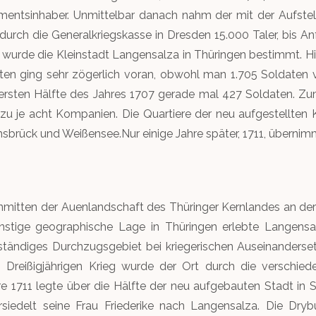
ntsinhaber. Unmittelbar danach nahm der mit der Aufste
urch die Generalkriegskasse in Dresden 15.000 Taler, bis A
rt wurde die Kleinstadt Langensalza in Thüringen bestimmt. 
aften ging sehr zögerlich voran, obwohl man 1.705 Soldat
 ersten Hälfte des Jahres 1707 gerade mal 427 Soldaten. Zu
e zu je acht Kompanien. Die Quartiere der neu aufgestellte
rück und Weißensee.Nur einige Jahre später, 1711, übernimmt
inmitten der Auenlandschaft des Thüringer Kernlandes an der
ünstige geographische Lage in Thüringen erlebte Langensalz
ständiges Durchzugsgebiet bei kriegerischen Auseinanders
 Dreißigjährigen Krieg wurde der Ort durch die verschied
ahre 1711 legte über die Hälfte der neu aufgebauten Stadt i
siedelt seine Frau Friederike nach Langensalza. Die Dryb