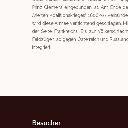
Prinz Clemens eingebunden ist. Am Ende de
„Vierten Koalitionskrieges“ 1806/07 verbünde
wird diese Armee vernichtend geschlagen. M
der Seite Frankreichs. Bis zur Völkerschla
Feldzügen, so gegen Österreich und Russland,
integriert.
Besucher