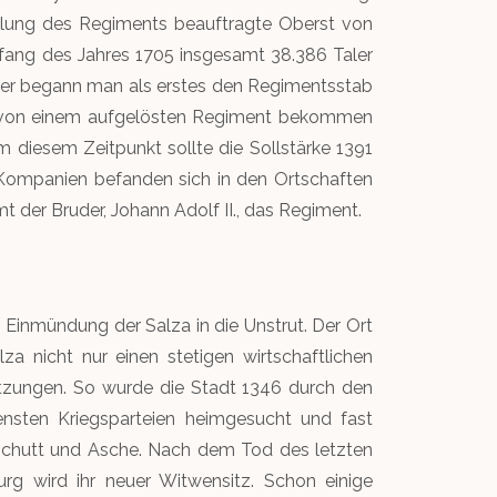
llung des Regiments beauftragte Oberst von
nfang des Jahres 1705 insgesamt 38.386 Taler
Hier begann man als erstes den Regimentsstab
en von einem aufgelösten Regiment bekommen
m diesem Zeitpunkt sollte die Sollstärke 1391
n Kompanien befanden sich in den Ortschaften
 der Bruder, Johann Adolf II., das Regiment.
 Einmündung der Salza in die Unstrut. Der Ort
a nicht nur einen stetigen wirtschaftlichen
etzungen. So wurde die Stadt 1346 durch den
ensten Kriegsparteien heimgesucht und fast
n Schutt und Asche. Nach dem Tod des letzten
urg wird ihr neuer Witwensitz. Schon einige