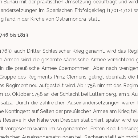
on Bünau mit der praktischen Umsetzung beauftragt und wi
nandersetzungen im Spanischen Erbfolgekrieg (1701-1712) w
ng fand in der Kirche von Ostramondra statt.
46 bis 1813
1763), auch Dritter Schlesischer Krieg genannt, wird das Re
he Armee wird die gesamte sächsische Armee vernichtend g
in die preußische Armee übernommen. Aber nach wenigen 
 Gruppe des Regiments Prinz Clemens gelingt ebenfalls die 
as Regiment neu aufgestellt wird. Ab 1758 nimmt das Regime
m 10. Oktober 1758 an der Schlacht bei Lutternberg, am 1. 
nsalza. Durch die zahlreichen Auseinandersetzungen waren 
 Kontingent auf Seiten der preußischen Armee am Krieg teil
 Reserve in der Nähe von Dresden stationiert, später wird es
tadt vorgesehen waren. Im so genannten „Ersten Koalitionskri
gerischen Auseinandersetzungen teil. Sachsen stellt ein mobi