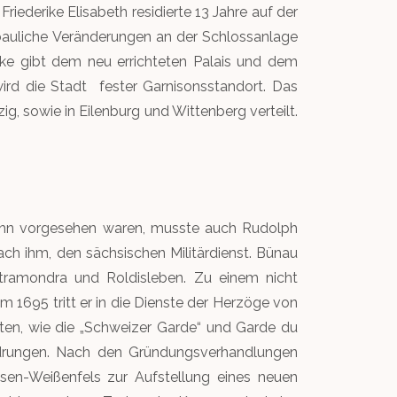
ederike Elisabeth residierte 13 Jahre auf der
 bauliche Veränderungen an der Schlossanlage
rike gibt dem neu errichteten Palais und dem
rd die Stadt fester Garnisonsstandort. Das
, sowie in Eilenburg und Wittenberg verteilt.
bahn vorgesehen waren, musste auch Rudolph
ach ihm, den sächsischen Militärdienst. Bünau
tramondra und Roldisleben. Zu einem nicht
m 1695 tritt er in die Dienste der Herzöge von
iten, wie die „Schweizer Garde“ und Garde du
drungen. Nach den Gründungsverhandlungen
en-Weißenfels zur Aufstellung eines neuen